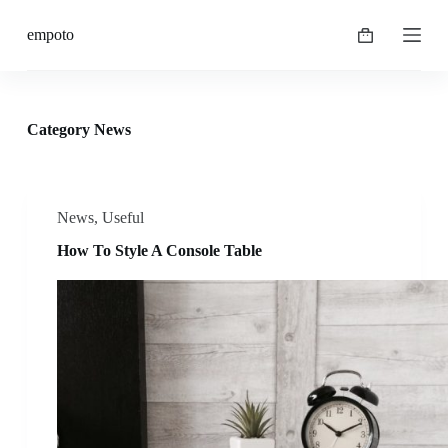
S
empoto
k
Shopping
i
cart
p
t
o
c
Category
News
o
n
t
e
n
News
,
Useful
t
How To Style A Console Table