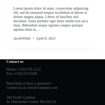
Lorem ipsum dolor sit amet, consectetur adipiscing
elit, sed do eiusmod tempor incididunt ut labore et
dolore magna aliqua. Libero id faucibus nisl
tincidunt. Amet porttitor eget dolor morbi non arcu
risus. Bibendum neque egestas congue quisque
egestas diam in.…
JacobWhite
April 8, 2021
Contact us
Phone: (+63) 555 1212
Fax: (+63) 555 0100
Need help or have a question?
Contact us at:
info@company.com
304 North Cardinal
St. Dorchester Center, MA 02124